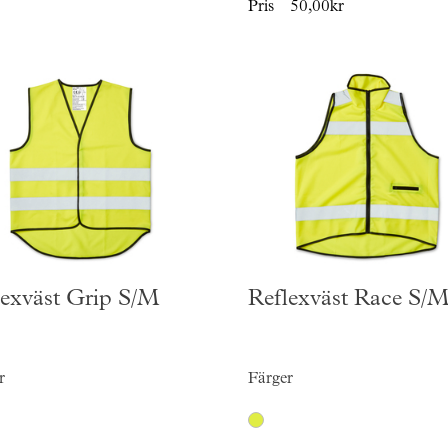
Pris
50,00kr
lexväst Grip S/M
Reflexväst Race S/
r
Färger