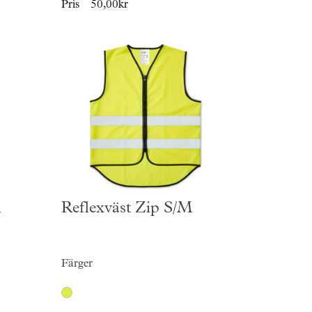
Pris
50,00kr
M
Reflexväst Zip S/M
Färger