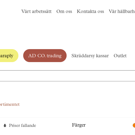
Vårt arbetssätt
Om oss
Kontakta oss
Vår hållbarh
araply
AD CO. trading
Skräddarsy kassar
Outlet
ortimentet
Färger
Priser fallande