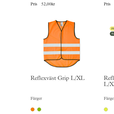
Pris
52,00kr
Pris
Reflexväst Grip L/XL
Ref
L/
Färger
Färge