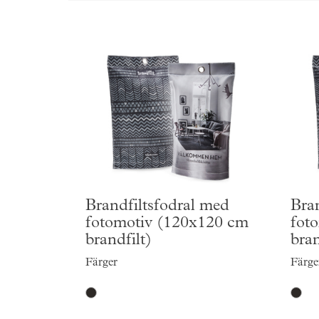
Brandfiltsfodral med
Bra
fotomotiv (120x120 cm
fot
brandfilt)
bran
Färger
Färge