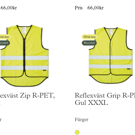
66,00kr
Pris
66,00kr
lexväst Zip R-PET,
Reflexväst Grip R-
M
Gul XXXL
r
Färger