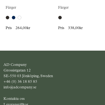
Färger
Färger
Pris
264,00kr
Pris
338,00kr
AD Company
Grossistgatan 12
SE-550 03 Jönköping, Sweden
+46 (0) 36 18 85 85
info@adcompany.se
Kontakta oss
Leveransvillkor