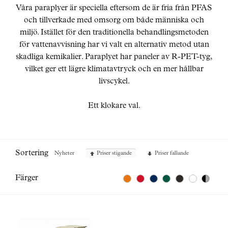
Skräddarsy kassar
►
Våra paraplyer är speciella eftersom de är fria från PFAS
och tillverkade med omsorg om både människa och
Outlet
►
miljö. Istället för den traditionella behandlingsmetoden
Pressinformation
för vattenavvisning har vi valt en alternativ metod utan
skadliga kemikalier. Paraplyet har paneler av R-PET-tyg,
Logga in
vilket ger ett lägre klimatavtryck och en mer hållbar
livscykel.
Ett klokare val.
Sortering
Nyheter
Priser stigande
Priser fallande
Färger