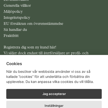
Generella villkor
Miljöpolicy
Integritetspolicy
EU försäkran om överensstämmelse
Så handlar du
Fraktfritt
Registrera dig som ny kund här!
Vi säljer dock endast till återförsäljare av profil- och
presentreklam.
Cookies
Alla priser exklusive moms
När du besöker vår webbsida använder vi oss av så
kallade ”cookies” för att underlätta och förbättra din
upplevelse. Du kan anpassa vilka cookies du vill tillåta.
Jag accepterar
Inställningar