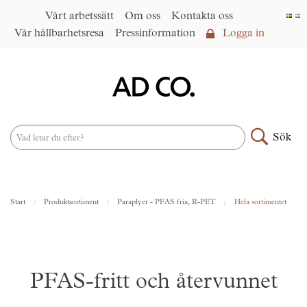
Vårt arbetssätt
Om oss
Kontakta oss
Vår hållbarhetsresa
Pressinformation
Logga in
Logga in
Vårt arbetssätt
►
Om oss
Sök
Produktsortiment
►
Nyheter
Start
Produktsortiment
Paraplyer - PFAS fria, R-PET
Hela sortimentet
Under samma paraply
►
Kontakta oss
AD CO. trading
PFAS-fritt och återvunnet
Vår hållbarhetsresa