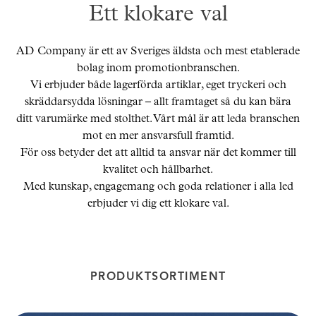
Skräddarsy kassar
►
Ett klokare val
Outlet
►
AD Company är ett av Sveriges äldsta och mest etablerade
Pressinformation
bolag inom promotionbranschen.
Logga in
Vi erbjuder både lagerförda artiklar, eget tryckeri och
skräddarsydda lösningar – allt framtaget så du kan bära
ditt varumärke med stolthet. Vårt mål är att leda branschen
mot en mer ansvarsfull framtid.
För oss betyder det att alltid ta ansvar när det kommer till
kvalitet och hållbarhet.
Med kunskap, engagemang och goda relationer i alla led
erbjuder vi dig ett klokare val.
PRODUKTSORTIMENT