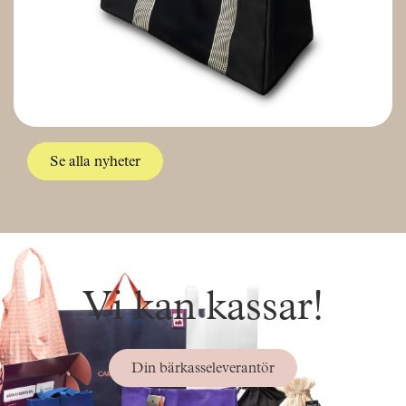
Se alla nyheter
Vi kan kassar!
Din bärkasseleverantör