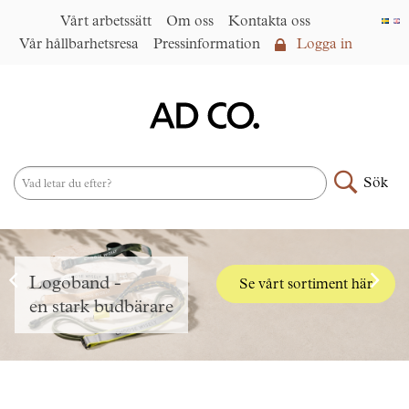
Vårt arbetssätt
Om oss
Kontakta oss
Vår hållbarhetsresa
Pressinformation
Logga in
Logga in
Vårt arbetssätt
►
Om oss
Sök
Produktsortiment
►
Nyheter
Under samma paraply
►
Logoband -
Upptäck The Bag Site -
Se vårt sortiment här
AD CO trading
en stark budbärare
Välj rätt flergångskasse
Kontakta oss
AD CO. trading
Vår hållbarhetsresa