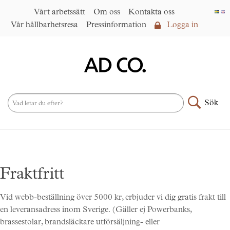
Vårt arbetssätt
Om oss
Kontakta oss
Vår hållbarhetsresa
Pressinformation
Logga in
Logga in
Vårt arbetssätt
►
Om oss
Sök
Produktsortiment
►
Nyheter
Under samma paraply
►
Fraktfritt
Kontakta oss
AD CO. trading
Vid webb-beställning över 5000 kr, erbjuder vi dig gratis frakt till
en leveransadress inom Sverige. (Gäller ej Powerbanks,
Vår hållbarhetsresa
brassestolar, brandsläckare utförsäljning- eller