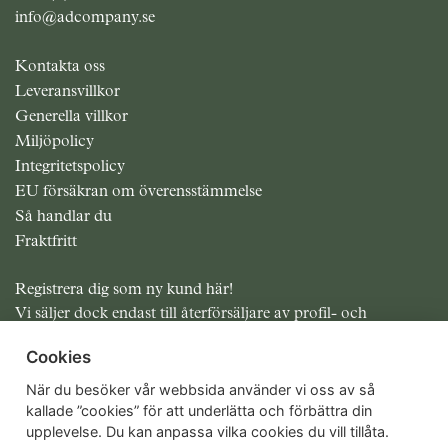
info@adcompany.se
Kontakta oss
Leveransvillkor
Generella villkor
Miljöpolicy
Integritetspolicy
EU försäkran om överensstämmelse
Så handlar du
Fraktfritt
Registrera dig som ny kund här!
Vi säljer dock endast till återförsäljare av profil- och
presentreklam.
Cookies
Alla priser exklusive moms
När du besöker vår webbsida använder vi oss av så
kallade ”cookies” för att underlätta och förbättra din
upplevelse. Du kan anpassa vilka cookies du vill tillåta.