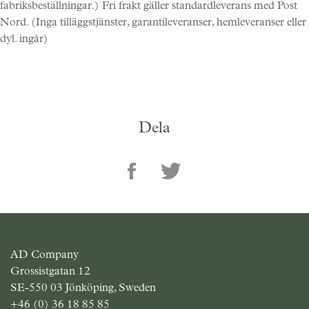
Skräddarsy kassar
►
fabriksbeställningar.) Fri frakt gäller standardleverans med Post
Nord. (Inga tilläggstjänster, garantileveranser, hemleveranser eller
Outlet
►
dyl. ingår)
Pressinformation
Logga in
Dela
AD Company
Grossistgatan 12
SE-550 03 Jönköping, Sweden
+46 (0) 36 18 85 85