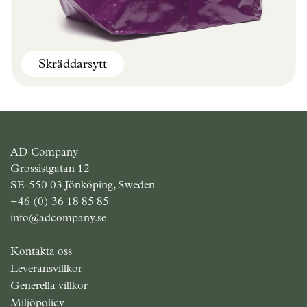
Skräddarsytt
Populära produkter
Klimatsmart
Utgående
Nyheter
AD Company
Grossistgatan 12
SE-550 03 Jönköping, Sweden
+46 (0) 36 18 85 85
info@adcompany.se
Kontakta oss
Leveransvillkor
Generella villkor
Miljöpolicy