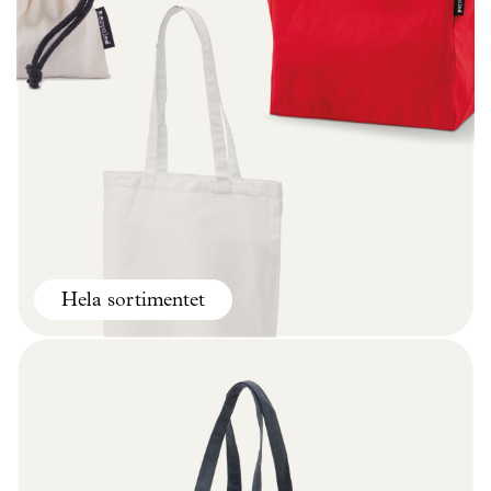
Skräddarsy kassar
►
Outlet
►
Pressinformation
Logga in
Hela sortimentet