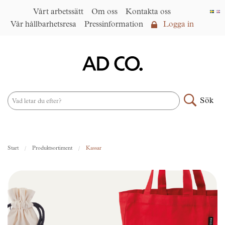
Vårt arbetssätt
Om oss
Kontakta oss
Vår hållbarhetsresa
Pressinformation
Logga in
Logga in
Vårt arbetssätt
►
Om oss
Sök
Produktsortiment
►
Nyheter
Start
Produktsortiment
Kassar
Under samma paraply
►
Kontakta oss
AD CO. trading
Vår hållbarhetsresa