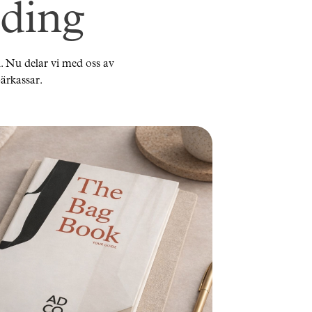
ding
n. Nu delar vi med oss av
bärkassar.