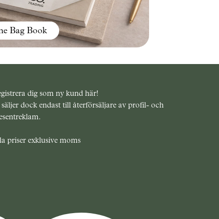
he Bag Book
gistrera dig som ny kund här!
 säljer dock endast till återförsäljare av profil- och
esentreklam.
la priser exklusive moms