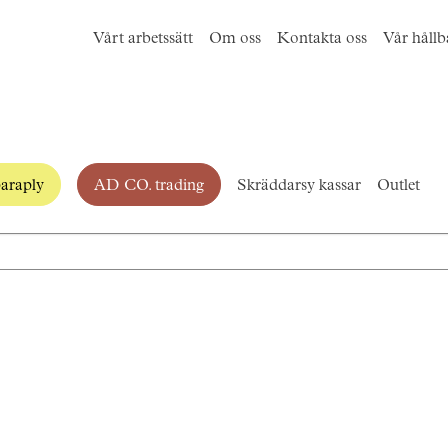
Vårt arbetssätt
Om oss
Kontakta oss
Vår hållb
araply
AD CO. trading
Skräddarsy kassar
Outlet