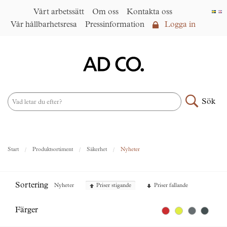
Vårt arbetssätt
Om oss
Kontakta oss
Vår hållbarhetsresa
Pressinformation
Logga in
Logga in
Vårt arbetssätt
►
Om oss
Sök
Produktsortiment
►
Nyheter
Start
Produktsortiment
Säkerhet
Nyheter
Under samma paraply
►
Kontakta oss
Sortering
Nyheter
Priser stigande
Priser fallande
AD CO. trading
Vår hållbarhetsresa
Färger