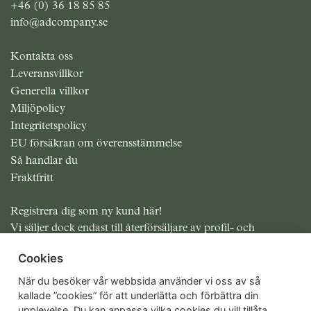
+46 (0) 36 18 85 85
info@adcompany.se
Kontakta oss
Leveransvillkor
Generella villkor
Miljöpolicy
Integritetspolicy
EU försäkran om överensstämmelse
Så handlar du
Fraktfritt
Registrera dig som ny kund här!
Vi säljer dock endast till återförsäljare av profil- och
presentreklam.
Cookies
Alla priser exklusive moms
När du besöker vår webbsida använder vi oss av så
kallade ”cookies” för att underlätta och förbättra din
upplevelse. Du kan anpassa vilka cookies du vill tillåta.