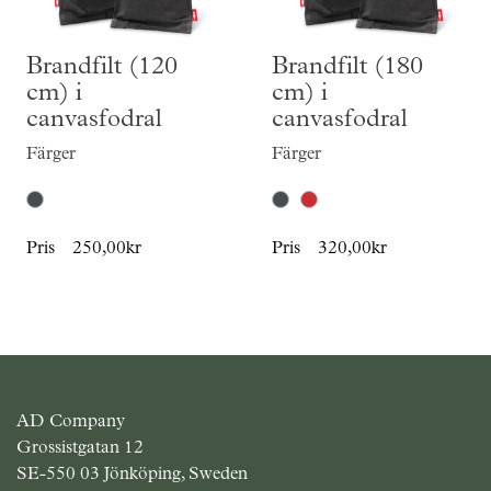
Brandfilt (120
Brandfilt (180
cm) i
cm) i
canvasfodral
canvasfodral
Färger
Färger
Pris
250,00kr
Pris
320,00kr
AD Company
Grossistgatan 12
SE-550 03 Jönköping, Sweden