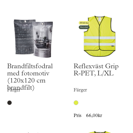
Skräddarsy kassar
►
Outlet
►
Pressinformation
Logga in
Brandfiltsfodral
Reflexväst Grip
med fotomotiv
R-PET, L/XL
(120x120 cm
brandfilt)
Färger
Färger
Pris
66,00kr