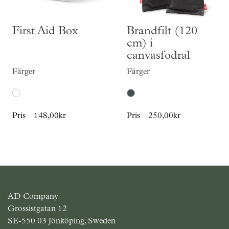
First Aid Box
Brandfilt (120
cm) i
canvasfodral
Färger
Färger
Pris
148,00kr
Pris
250,00kr
AD Company
Grossistgatan 12
SE-550 03 Jönköping, Sweden