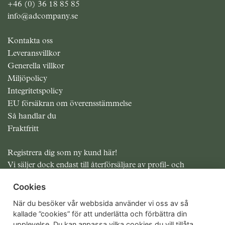
+46 (0) 36 18 85 85
info@adcompany.se
Kontakta oss
Leveransvillkor
Generella villkor
Miljöpolicy
Integritetspolicy
EU försäkran om överensstämmelse
Så handlar du
Fraktfritt
Registrera dig som ny kund här!
Vi säljer dock endast till återförsäljare av profil- och
presentreklam.
Cookies
Alla priser exklusive moms
När du besöker vår webbsida använder vi oss av så
kallade ”cookies” för att underlätta och förbättra din
upplevelse. Du kan anpassa vilka cookies du vill tillåta.