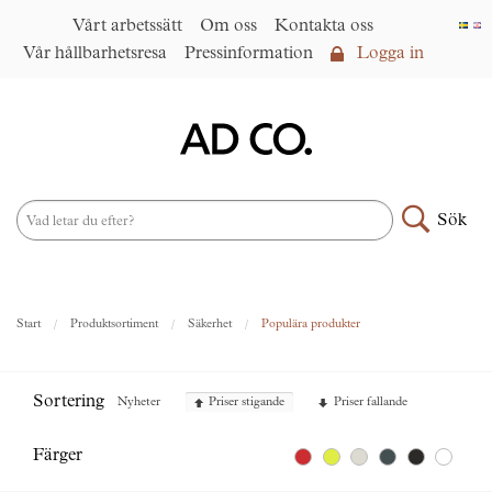
Vårt arbetssätt
Om oss
Kontakta oss
Vår hållbarhetsresa
Pressinformation
Logga in
Logga in
Vårt arbetssätt
►
Om oss
Sök
Produktsortiment
►
Nyheter
Start
Produktsortiment
Säkerhet
Populära produkter
Under samma paraply
►
Kontakta oss
Sortering
Nyheter
Priser stigande
Priser fallande
AD CO. trading
Vår hållbarhetsresa
Färger