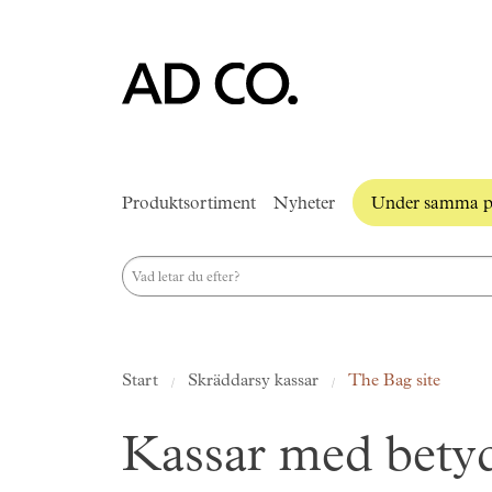
Produktsortiment
Nyheter
Under samma p
Start
Skräddarsy kassar
The Bag site
Kassar med betyd