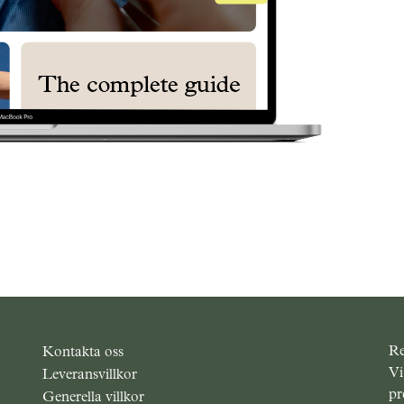
Re
Kontakta oss
Vi
Leveransvillkor
pr
Generella villkor