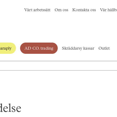
Vårt arbetssätt
Om oss
Kontakta oss
Vår hållb
araply
AD CO. trading
Skräddarsy kassar
Outlet
else