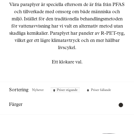
Skräddarsy kassar
►
Våra paraplyer är speciella eftersom de är fria från PFAS
och tillverkade med omsorg om både människa och
Outlet
►
miljö. Istället för den traditionella behandlingsmetoden
Pressinformation
för vattenavvisning har vi valt en alternativ metod utan
skadliga kemikalier. Paraplyet har paneler av R-PET-tyg,
Logga in
vilket ger ett lägre klimatavtryck och en mer hållbar
livscykel.
Ett klokare val.
Sortering
Nyheter
Priser stigande
Priser fallande
Färger