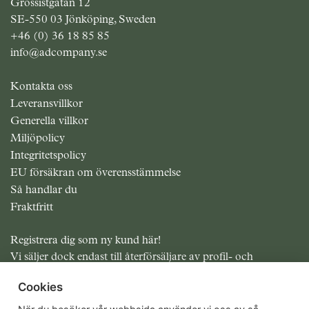
Grossistgatan 12
SE-550 03 Jönköping, Sweden
+46 (0) 36 18 85 85
info@adcompany.se
Kontakta oss
Leveransvillkor
Generella villkor
Miljöpolicy
Integritetspolicy
EU försäkran om överensstämmelse
Så handlar du
Fraktfritt
Registrera dig som ny kund här!
Vi säljer dock endast till återförsäljare av profil- och
presentreklam.
Cookies
Alla priser exklusive moms