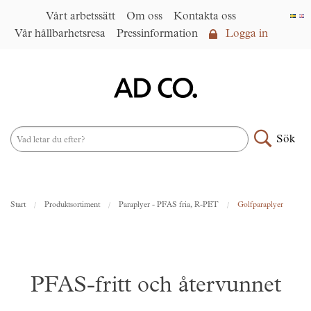
Vårt arbetssätt
Om oss
Kontakta oss
Vår hållbarhetsresa
Pressinformation
Logga in
Logga in
Vårt arbetssätt
►
Om oss
Sök
Produktsortiment
►
Nyheter
Start
Produktsortiment
Paraplyer - PFAS fria, R-PET
Golfparaplyer
Under samma paraply
►
Kontakta oss
AD CO. trading
PFAS-fritt och återvunnet
Vår hållbarhetsresa