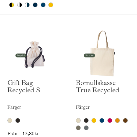
Skräddarsy kassar
►
Outlet
►
Pressinformation
Logga in
Gift Bag
Bomullskasse
Recycled S
True Recycled
Färger
Färger
Från
13,80kr