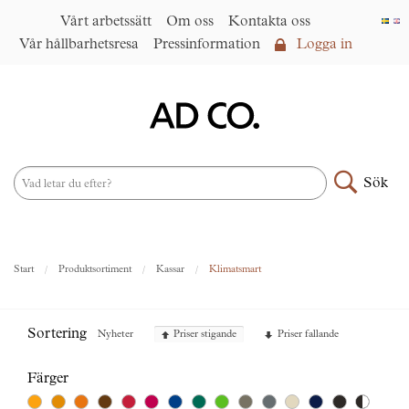
Vårt arbetssätt
Om oss
Kontakta oss
Vår hållbarhetsresa
Pressinformation
Logga in
Logga in
Vårt arbetssätt
►
Om oss
Sök
Produktsortiment
►
Nyheter
Start
Produktsortiment
Kassar
Klimatsmart
Under samma paraply
►
Kontakta oss
Sortering
Nyheter
Priser stigande
Priser fallande
AD CO. trading
Vår hållbarhetsresa
Färger