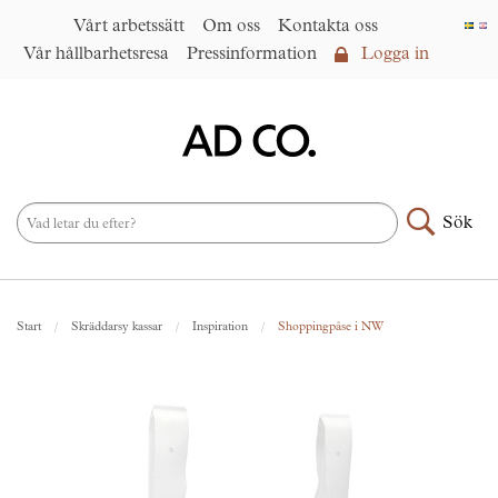
Vårt arbetssätt
Om oss
Kontakta oss
Vår hållbarhetsresa
Pressinformation
Logga in
Logga in
Vårt arbetssätt
►
Om oss
Sök
Produktsortiment
►
Nyheter
Start
Skräddarsy kassar
Inspiration
Shoppingpåse i NW
Under samma paraply
►
Kontakta oss
AD CO. trading
Vår hållbarhetsresa