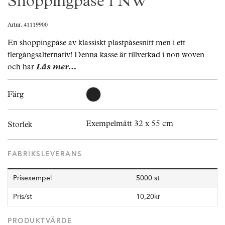
Shoppingpåse i NW
Artnr. 41119900
En shoppingpåse av klassiskt plastpåsesnitt men i ett
flergångsalternativ! Denna kasse är tillverkad i non woven
och har
Läs mer…
Färg
Exempelmått 32 x 55 cm
Storlek
FABRIKSLEVERANS
Prisexempel
5000 st
Pris/st
10,20kr
PRODUKTVÄRDE