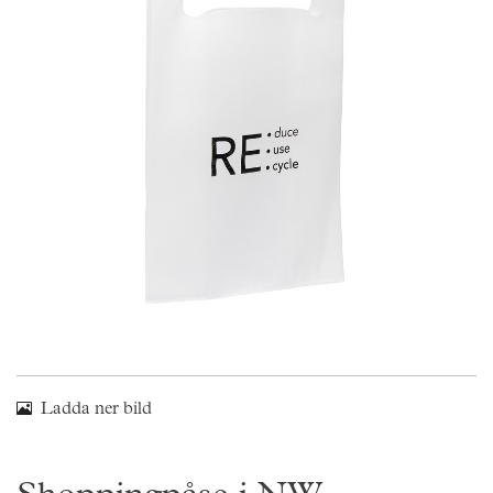
Skräddarsy kassar
►
Outlet
►
Pressinformation
Logga in
Ladda ner bild