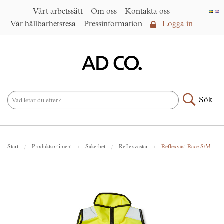
Vårt arbetssätt
Om oss
Kontakta oss
Vår hållbarhetsresa
Pressinformation
Logga in
Logga in
Vårt arbetssätt
►
Om oss
Sök
Produktsortiment
►
Nyheter
Start
Produktsortiment
Säkerhet
Reflexvästar
Reflexväst Race S/M
Under samma paraply
►
Kontakta oss
AD CO. trading
Vår hållbarhetsresa