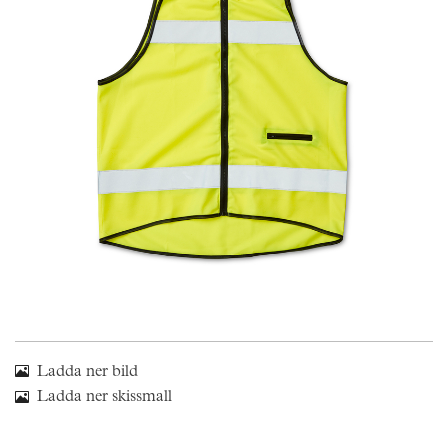
Skräddarsy kassar
►
Outlet
►
Pressinformation
Logga in
Ladda ner bild
Ladda ner skissmall