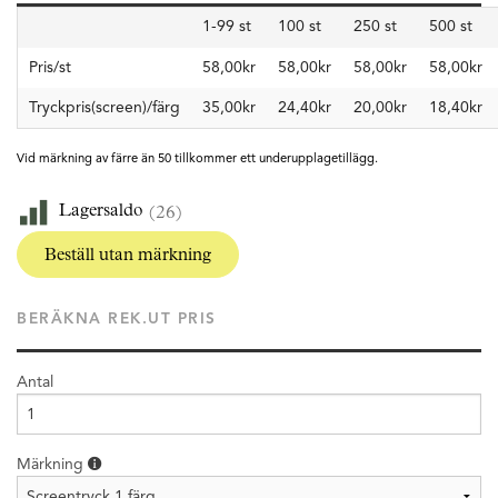
1-99 st
100 st
250 st
500 st
Pris/st
58,00kr
58,00kr
58,00kr
58,00kr
Tryckpris(screen)/färg
35,00kr
24,40kr
20,00kr
18,40kr
Vid märkning av färre än 50 tillkommer ett underupplagetillägg.
Lagersaldo
(26)
Beställ utan märkning
BERÄKNA REK.UT PRIS
Antal
Märkning