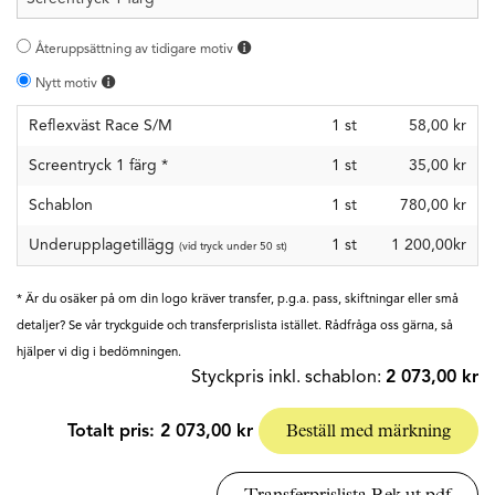
Återuppsättning av tidigare motiv
Nytt motiv
Reflexväst Race S/M
1
st
58,00 kr
Screentryck 1 färg
*
1
st
35,00 kr
Schablon
1
st
780,00 kr
Underupplagetillägg
1 st
1 200,00kr
(vid tryck under 50 st)
* Är du osäker på om din logo kräver transfer, p.g.a. pass, skiftningar eller små
detaljer? Se vår tryckguide och transferprislista istället. Rådfråga oss gärna, så
hjälper vi dig i bedömningen.
Styckpris inkl. schablon:
2 073,00 kr
Totalt pris:
2 073,00 kr
Beställ med märkning
Transferprislista Rek.ut.pdf