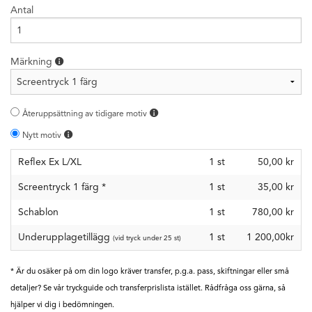
Antal
Märkning
Återuppsättning av tidigare motiv
Nytt motiv
Reflex Ex L/XL
1
st
50,00 kr
Screentryck 1 färg
*
1
st
35,00 kr
Schablon
1
st
780,00 kr
Underupplagetillägg
1 st
1 200,00kr
(vid tryck under 25 st)
* Är du osäker på om din logo kräver transfer, p.g.a. pass, skiftningar eller små
detaljer? Se vår tryckguide och transferprislista istället. Rådfråga oss gärna, så
hjälper vi dig i bedömningen.