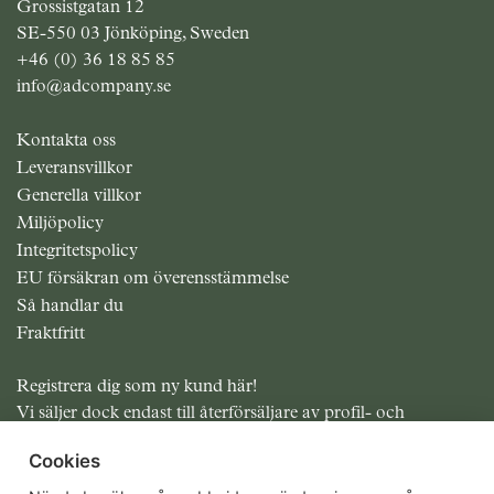
Grossistgatan 12
SE-550 03 Jönköping, Sweden
+46 (0) 36 18 85 85
info@adcompany.se
Kontakta oss
Leveransvillkor
Generella villkor
Miljöpolicy
Integritetspolicy
EU försäkran om överensstämmelse
Så handlar du
Fraktfritt
Registrera dig som ny kund här!
Vi säljer dock endast till återförsäljare av profil- och
presentreklam.
Cookies
Alla priser exklusive moms