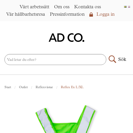
Vårt arbetssätt
Om oss
Kontakta oss
Vår hållbarhetsresa
Pressinformation
Logga in
Logga in
Vårt arbetssätt
►
Om oss
Sök
Produktsortiment
►
Nyheter
Start
Outlet
Reflexvästar
Reflex Ex L/XL
Under samma paraply
►
Kontakta oss
AD CO. trading
Vår hållbarhetsresa