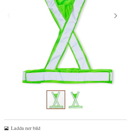
Skräddarsy kassar
►
Outlet
►
Pressinformation
Logga in
Ladda ner bild