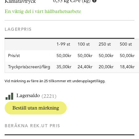
0,55 kg Co²e (kg)
Klimatavtryck
En viktig del i vårt hållbarhetsarbete
LAGERPRIS
1-99 st
100 st
250 st
500 st
Pris/st
50,00kr
50,00kr
50,00kr
50,00kr
Tryckpris(screen)/färg
35,00kr
24,40kr
20,00kr
18,40kr
Vid märkning av färre än 25 tillkommer ett underupplagetillägg.
Lagersaldo
(2221)
Beställ utan märkning
BERÄKNA REK.UT PRIS