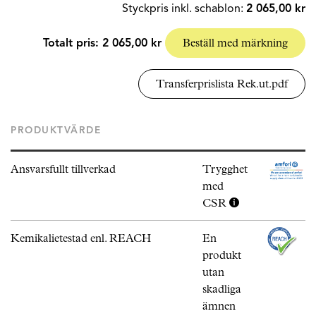
Styckpris inkl. schablon:
2 065,00 kr
Totalt pris:
2 065,00 kr
Beställ med märkning
Transferprislista Rek.ut.pdf
PRODUKTVÄRDE
Ansvarsfullt tillverkad
Trygghet
med
CSR
Kemikalietestad enl. REACH
En
produkt
utan
skadliga
ämnen