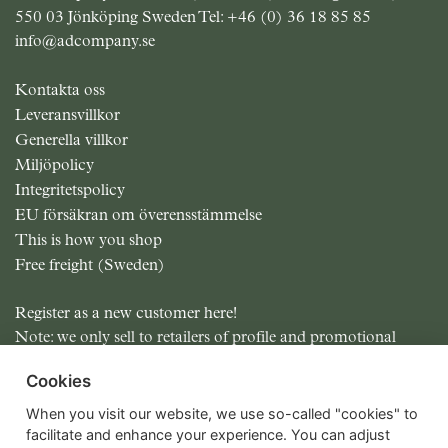
550 03 Jönköping Sweden Tel:
+46 (0) 36 18 85 85
info@adcompany.se
Kontakta oss
Leveransvillkor
Generella villkor
Miljöpolicy
Integritetspolicy
EU försäkran om överensstämmelse
This is how you shop
Free freight (Sweden)
Register as a new customer here!
Note: we only sell to retailers of profile and promotional
items.
Cookies
All prices excluding MOMS
When you visit our website, we use so-called "cookies" to
facilitate and enhance your experience. You can adjust