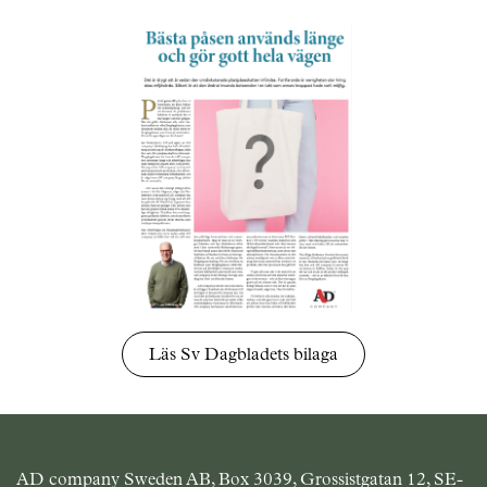
Läs Sv Dagbladets bilaga
AD company Sweden AB, Box 3039, Grossistgatan 12, SE-