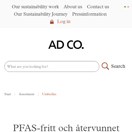
Our sustainability work
About us
Contact us
Our Sustainability Journey
Pressinformation
Log in
Log in
Our sustainability work
►
About us
Search
Assortment
►
News
NEW – PFAS-free umbrellas
Start
Assortment
Umbrellas
made from R-PET fabric
►
Contact us
AD CO. trading
PFAS-fritt och återvunnet
Our Sustainability Journey