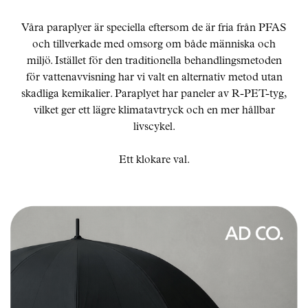
Skräddarsy kassar
►
Våra paraplyer är speciella eftersom de är fria från PFAS
och tillverkade med omsorg om både människa och
Special offer
►
miljö. Istället för den traditionella behandlingsmetoden
Pressinformation
för vattenavvisning har vi valt en alternativ metod utan
skadliga kemikalier. Paraplyet har paneler av R-PET-tyg,
Log in
vilket ger ett lägre klimatavtryck och en mer hållbar
livscykel.
Ett klokare val.