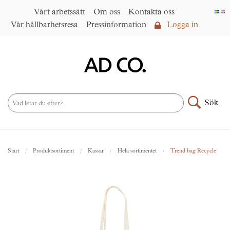
Vårt arbetssätt
Om oss
Kontakta oss
Vår hållbarhetsresa
Pressinformation
Logga in
Logga in
Vårt arbetssätt
►
Om oss
Sök
Produktsortiment
►
Nyheter
Start
Produktsortiment
Kassar
Hela sortimentet
Trend bag Recycle
Under samma paraply
►
Kontakta oss
AD CO. trading
Vår hållbarhetsresa