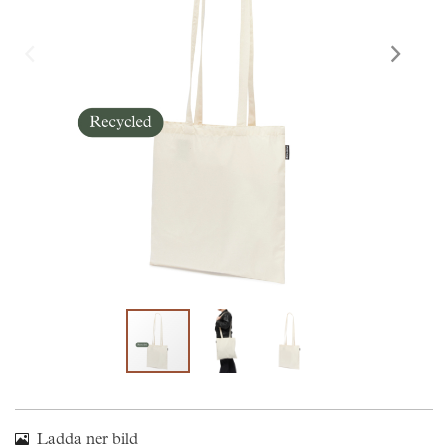
Skräddarsy kassar
►
Outlet
►
Pressinformation
Logga in
Ladda ner bild