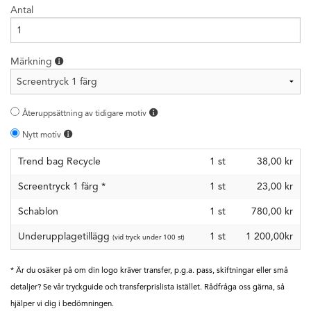
Antal
Märkning
Återuppsättning av tidigare motiv
Nytt motiv
Trend bag Recycle
1
st
38,00 kr
Screentryck 1 färg
*
1
st
23,00 kr
Schablon
1
st
780,00 kr
Underupplagetillägg
1 st
1 200,00kr
(vid tryck under 100 st)
* Är du osäker på om din logo kräver transfer, p.g.a. pass, skiftningar eller små
detaljer? Se vår tryckguide och transferprislista istället. Rådfråga oss gärna, så
hjälper vi dig i bedömningen.