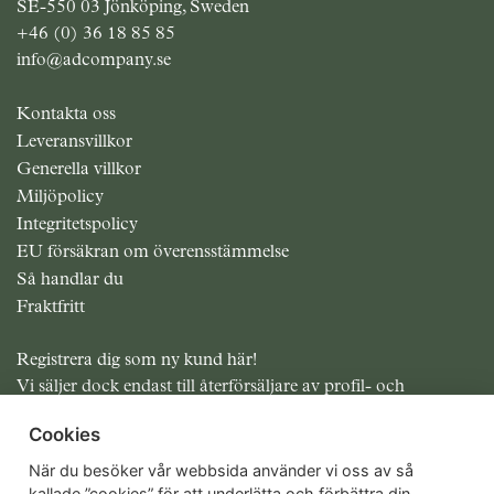
SE-550 03 Jönköping, Sweden
+46 (0) 36 18 85 85
info@adcompany.se
Kontakta oss
Leveransvillkor
Generella villkor
Miljöpolicy
Integritetspolicy
EU försäkran om överensstämmelse
Så handlar du
Fraktfritt
Registrera dig som ny kund här!
Vi säljer dock endast till återförsäljare av profil- och
presentreklam.
Cookies
Alla priser exklusive moms
När du besöker vår webbsida använder vi oss av så
kallade ”cookies” för att underlätta och förbättra din