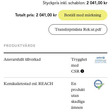
Styckpris inkl. schablon:
2 041,00 kr
Totalt pris:
2 041,00 kr
Beställ med märkning
Transferprislista Rek.ut.pdf
PRODUKTVÄRDE
Ansvarsfullt tillverkad
Trygghet
med
CSR
Kemikalietestad enl. REACH
En
produkt
utan
skadliga
ämnen