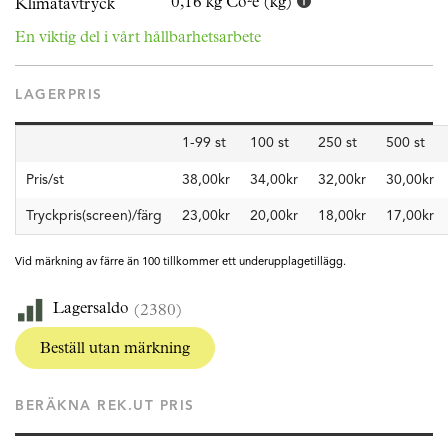
0,16 kg Co²e (kg)
Klimatavtryck
En viktig del i vårt hållbarhetsarbete
LAGERPRIS
1-99 st
100 st
250 st
500 st
Pris/st
38,00kr
34,00kr
32,00kr
30,00kr
Tryckpris(screen)/färg
23,00kr
20,00kr
18,00kr
17,00kr
Vid märkning av färre än 100 tillkommer ett underupplagetillägg.
Lagersaldo
(2380)
Beställ utan märkning
BERÄKNA REK.UT PRIS