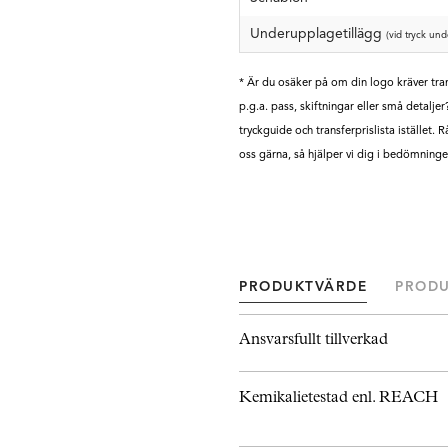
Underupplagetillägg
(vid tryck und
* Är du osäker på om din logo kräver tran
p.g.a. pass, skiftningar eller små detaljer
tryckguide och transferprislista istället. 
oss gärna, så hjälper vi dig i bedömninge
PRODUKTVÄRDE
PROD
Ansvarsfullt tillverkad
Kemikalietestad enl. REACH