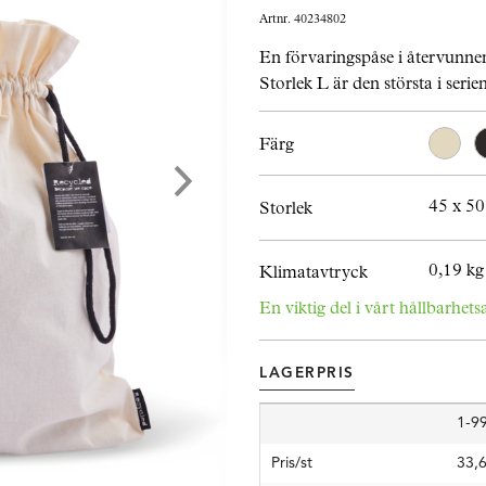
Artnr. 40234802
En förvaringspåse i återvunne
Storlek L är den största i serie
Färg
45 x 5
Storlek
0,19 kg
Klimatavtryck
En viktig del i vårt hållbarhets
LAGERPRIS
1-99
Pris/st
33,