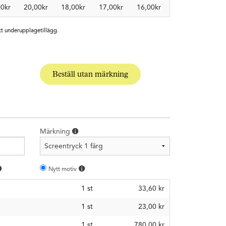
00kr
20,00kr
18,00kr
17,00kr
16,00kr
tt underupplagetillägg.
Beställ utan märkning
Märkning
Nytt motiv
1
st
33,60 kr
1
st
23,00 kr
1
st
780,00 kr