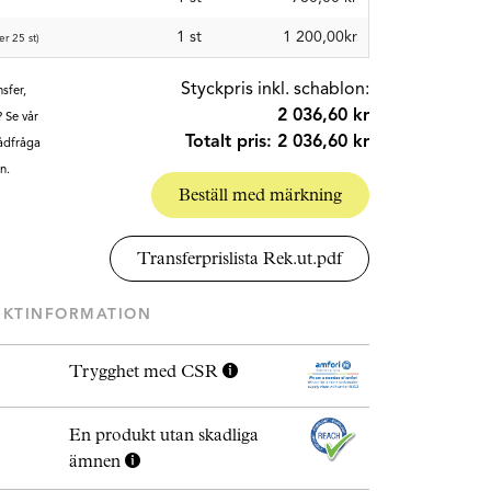
1 st
1 200,00kr
er 25 st)
Styckpris inkl. schablon:
sfer,
2 036,60 kr
? Se vår
Totalt pris:
2 036,60 kr
Rådfråga
n.
Beställ med märkning
Transferprislista Rek.ut.pdf
UKTINFORMATION
Trygghet med CSR
En produkt utan skadliga
ämnen