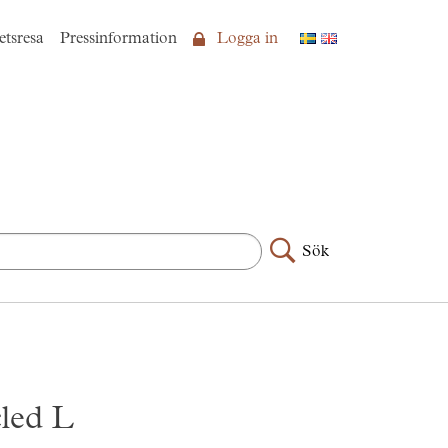
etsresa
Pressinformation
Logga in
Sök
led L