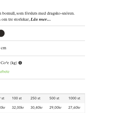
n bomull, som försluts med dragsko-snören.
n om tre storlekar,
Läs mer…
0 cm
 Co²e (kg)
arbete
 st
100 st
250 st
500 st
1000 st
60kr
32,00kr
30,40kr
29,00kr
27,60kr