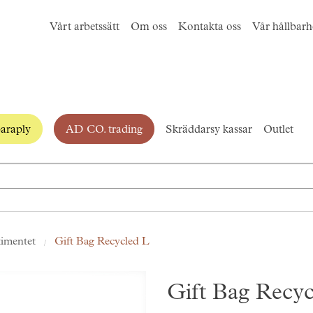
Vårt arbetssätt
Om oss
Kontakta oss
Vår hållbarh
araply
AD CO. trading
Skräddarsy kassar
Outlet
timentet
Gift Bag Recycled L
Gift Bag Recyc