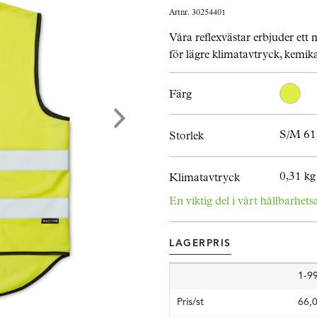
Artnr. 30254401
Våra reflexvästar erbjuder ett 
för lägre klimatavtryck, kemik
Färg
S/M 61 
Storlek
0,31 kg
Klimatavtryck
En viktig del i vårt hållbarhets
LAGERPRIS
1-99
Pris/st
66,