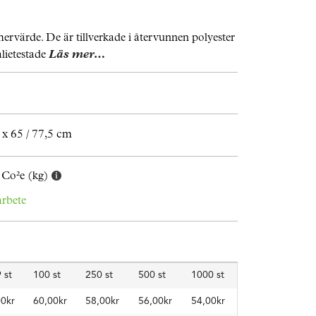
mervärde. De är tillverkade i återvunnen polyester
alietestade
Läs mer…
x 65 / 77,5 cm
 Co²e (kg)
arbete
 st
100 st
250 st
500 st
1000 st
00kr
60,00kr
58,00kr
56,00kr
54,00kr