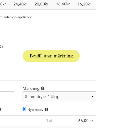
00kr
24,40kr
20,00kr
18,40kr
16,20kr
tt underupplagetillägg.
 36
Beställ utan märkning
Märkning
Nytt motiv
1
st
66,00 kr