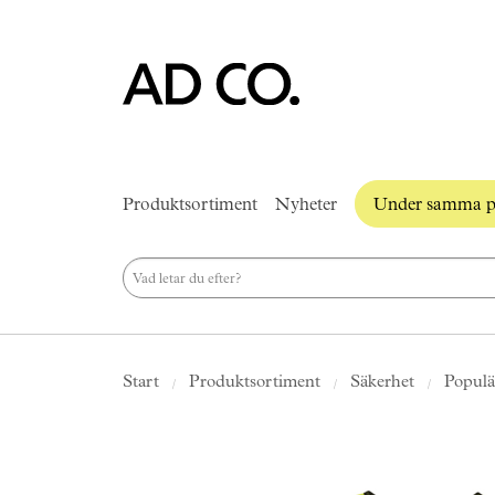
Produktsortiment
Nyheter
Under samma p
Start
Produktsortiment
Säkerhet
Populä