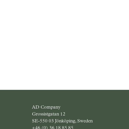
AD Company
Grossistgatan 12
SE-550 03 Jönköping, Sweden
+46 (0) 36 18 85 85