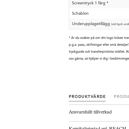
Screentryck 1 färg
*
Schablon
Underupplagetillägg
(vid tryck und
* Är du osäker på om din logo kräver tran
p.g.a. pass, skiftningar eller små detaljer
tryckguide och transferprislista istället. 
oss gärna, så hjälper vi dig i bedömninge
PRODUKTVÄRDE
PROD
Ansvarsfullt tillverkad
Kemikalietestad enl. REACH