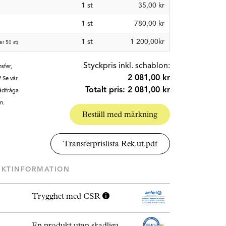
1
st
35,00 kr
1
st
780,00 kr
1 st
1 200,00kr
er 50 st)
Styckpris inkl. schablon:
sfer,
2 081,00 kr
? Se vår
Totalt pris:
2 081,00 kr
Rådfråga
n.
Beställ med märkning
Transferprislista Rek.ut.pdf
UKTINFORMATION
Trygghet med CSR
En produkt utan skadliga