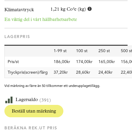
1,21 kg Co²e (kg)
Klimatavtryck
En viktig del i vårt hållbarhetsarbete
LAGERPRIS
1-99 st
100 st
250 st
500 s
Pris/st
186,00kr
174,00kr
165,00kr
156,0
Tryckpris(screen)/färg
37,20kr
28,60kr
24,40kr
22,40
Vid märkning av färre än 50 tillkommer ett underupplagetillägg.
Lagersaldo
(391)
Beställ utan märkning
BERÄKNA REK.UT PRIS