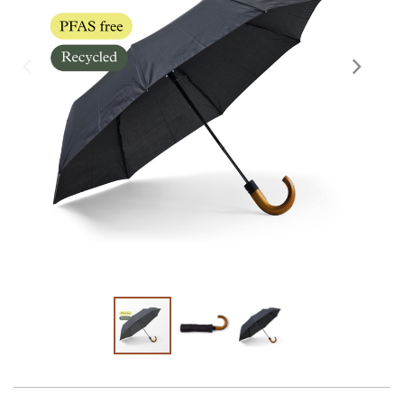
Skräddarsy kassar
►
Outlet
►
Pressinformation
Logga in