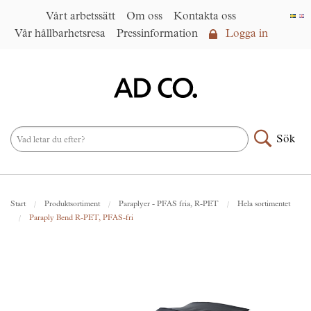
Vårt arbetssätt
Om oss
Kontakta oss
Vår hållbarhetsresa
Pressinformation
Logga in
Logga in
Vårt arbetssätt
►
Om oss
Sök
Produktsortiment
►
Nyheter
Start
Produktsortiment
Paraplyer - PFAS fria, R-PET
Hela sortimentet
Under samma paraply
►
Paraply Bend R-PET, PFAS-fri
Kontakta oss
AD CO. trading
Vår hållbarhetsresa