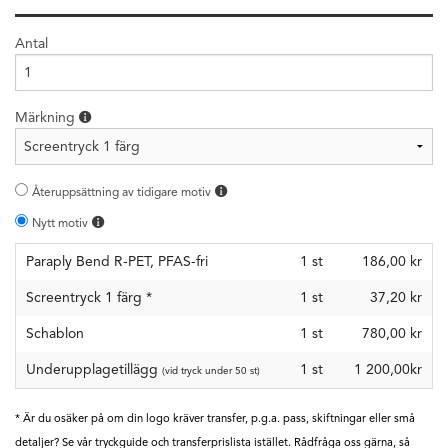
Antal
Märkning
Återuppsättning av tidigare motiv
Nytt motiv
Paraply Bend R-PET, PFAS-fri
1
st
186,00 kr
Screentryck 1 färg
*
1
st
37,20 kr
Schablon
1
st
780,00 kr
Underupplagetillägg
1 st
1 200,00kr
(vid tryck under 50 st)
* Är du osäker på om din logo kräver transfer, p.g.a. pass, skiftningar eller små
detaljer? Se vår tryckguide och transferprislista istället. Rådfråga oss gärna, så