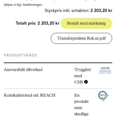
hjälper vi dig i bedömningen.
Styckpris inkl. schablon:
2 203,20 kr
Totalt pris:
2 203,20 kr
Beställ med märkning
Transferprislista Rek.ut.pdf
PRODUKTVÄRDE
Ansvarsfullt tillverkad
Trygghet
med
CSR
Kemikalietestad enl. REACH
En
produkt
utan
skadliga