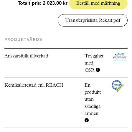
Totalt pris:
2 023,00 kr
Beställ med märkning
Transferprislista Rek.ut.pdf
PRODUKTVÄRDE
Ansvarsfullt tillverkad
Trygghet
med
CSR
Kemikalietestad enl. REACH
En
produkt
utan
skadliga
ämnen