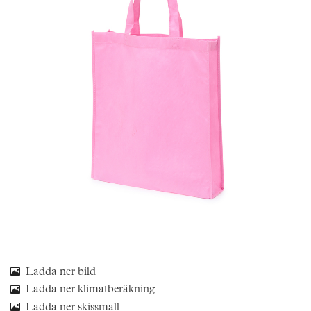
Skräddarsy kassar
►
Outlet
►
Pressinformation
Logga in
Ladda ner bild
Ladda ner klimatberäkning
Ladda ner skissmall