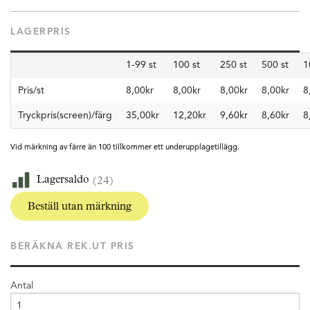
LAGERPRIS
1-99 st
100 st
250 st
500 st
1
Pris/st
8,00kr
8,00kr
8,00kr
8,00kr
8
Tryckpris(screen)/färg
35,00kr
12,20kr
9,60kr
8,60kr
8
Vid märkning av färre än 100 tillkommer ett underupplagetillägg.
Lagersaldo
(24)
Beställ utan märkning
BERÄKNA REK.UT PRIS
Antal