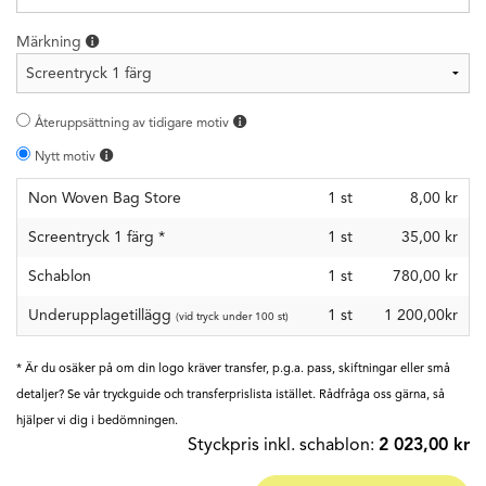
Märkning
Återuppsättning av tidigare motiv
Nytt motiv
Non Woven Bag Store
1
st
8,00 kr
Screentryck 1 färg
*
1
st
35,00 kr
Schablon
1
st
780,00 kr
Underupplagetillägg
1 st
1 200,00kr
(vid tryck under 100 st)
* Är du osäker på om din logo kräver transfer, p.g.a. pass, skiftningar eller små
detaljer? Se vår tryckguide och transferprislista istället. Rådfråga oss gärna, så
hjälper vi dig i bedömningen.
Styckpris inkl. schablon:
2 023,00 kr