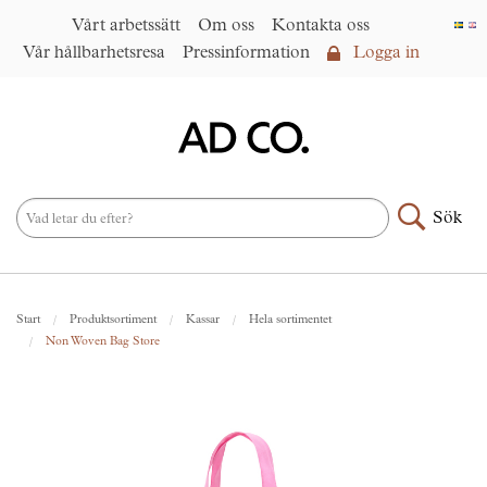
Vårt arbetssätt
Om oss
Kontakta oss
Vår hållbarhetsresa
Pressinformation
Logga in
Logga in
Vårt arbetssätt
►
Om oss
Sök
Produktsortiment
►
Nyheter
Start
Produktsortiment
Kassar
Hela sortimentet
Under samma paraply
►
Non Woven Bag Store
Kontakta oss
AD CO. trading
Vår hållbarhetsresa