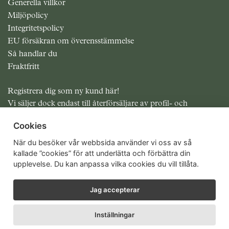
Generella villkor
Miljöpolicy
Integritetspolicy
EU försäkran om överensstämmelse
Så handlar du
Fraktfritt
Registrera dig som ny kund här!
Vi säljer dock endast till återförsäljare av profil- och
presentreklam.
Cookies
Alla priser exklusive moms
När du besöker vår webbsida använder vi oss av så
kallade ”cookies” för att underlätta och förbättra din
upplevelse. Du kan anpassa vilka cookies du vill tillåta.
Jag accepterar
Inställningar