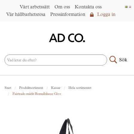
Vårt arbetssätt
Om oss
Kontakta oss
Vår hållbarhetsresa
Pressinformation
Logga in
Logga in
Vårt arbetssätt
►
Om oss
Sök
Produktsortiment
►
Nyheter
Start
Produktsortiment
Kassar
Hela sortimentet
Under samma paraply
►
Fairtrade-märkt Bomullskasse Give
Kontakta oss
AD CO. trading
Vår hållbarhetsresa