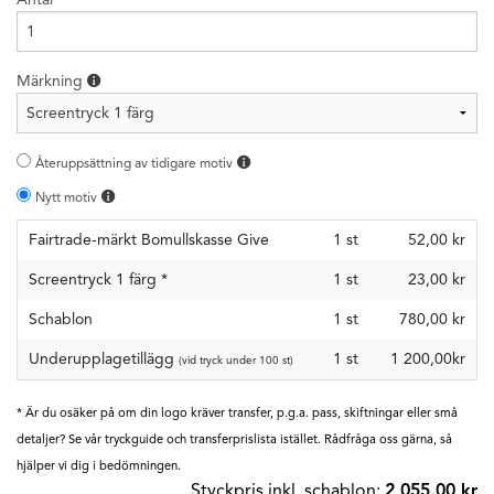
Märkning
Återuppsättning av tidigare motiv
Nytt motiv
Fairtrade-märkt Bomullskasse Give
1
st
52,00 kr
Screentryck 1 färg
*
1
st
23,00 kr
Schablon
1
st
780,00 kr
Underupplagetillägg
1 st
1 200,00kr
(vid tryck under 100 st)
* Är du osäker på om din logo kräver transfer, p.g.a. pass, skiftningar eller små
detaljer? Se vår tryckguide och transferprislista istället. Rådfråga oss gärna, så
hjälper vi dig i bedömningen.
Styckpris inkl. schablon:
2 055,00 kr