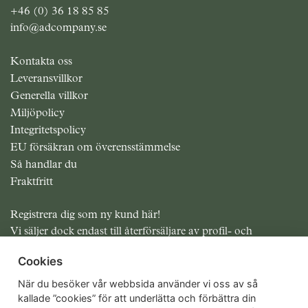
+46 (0) 36 18 85 85
info@adcompany.se
Kontakta oss
Leveransvillkor
Generella villkor
Miljöpolicy
Integritetspolicy
EU försäkran om överensstämmelse
Så handlar du
Fraktfritt
Registrera dig som ny kund här!
Vi säljer dock endast till återförsäljare av profil- och
presentreklam.
Cookies
Alla priser exklusive moms
När du besöker vår webbsida använder vi oss av så
kallade ”cookies” för att underlätta och förbättra din