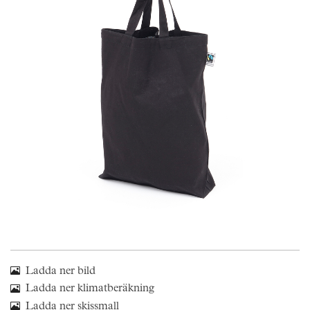
Skräddarsy kassar
►
Outlet
►
Pressinformation
Logga in
Ladda ner bild
Ladda ner klimatberäkning
Ladda ner skissmall