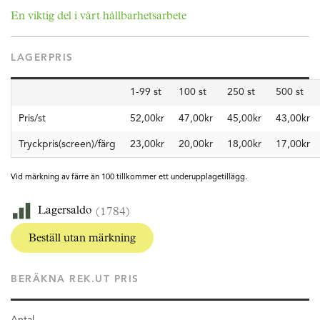
En viktig del i vårt hållbarhetsarbete
LAGERPRIS
1-99 st
100 st
250 st
500 st
Pris/st
52,00kr
47,00kr
45,00kr
43,00kr
Tryckpris(screen)/färg
23,00kr
20,00kr
18,00kr
17,00kr
Vid märkning av färre än 100 tillkommer ett underupplagetillägg.
Lagersaldo
(1784)
Beställ utan märkning
BERÄKNA REK.UT PRIS
Antal