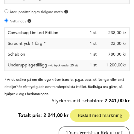
Återuppsättning av tidigare motiv
Nytt motiv
Canvasbag Limited Edition
1
st
238,00 kr
Screentryck 1 färg
*
1
st
23,00 kr
Schablon
1
st
780,00 kr
Underupplagetillägg
1 st
1 200,00kr
(vid tryck under 25 st)
* Är du osäker på om din logo kräver transfer, p.g.a. pass, skiftningar eller små
detaljer? Se vår tryckguide och transferprislista istället. Rådfråga oss gärna, så
hjälper vi dig i bedömningen.
Styckpris inkl. schablon:
2 241,00 kr
Totalt pris:
2 241,00 kr
Beställ med märkning
Transferprislista Rek.ut.pdf