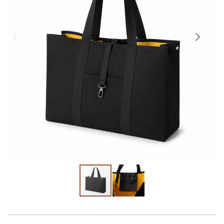
Skräddarsy kassar
►
Outlet
►
Pressinformation
Logga in