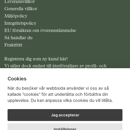
Leveransvillkor
Generella villkor
Miljöpolicy
Integritetspolicy
EU försäkran om överensstämmelse
Så handlar du
Fraktfritt
Registrera dig som ny kund här!
Vi säljer dock endast till återförsäljare av profil- och
presentreklam.
Cookies
Alla priser exklusive moms
När du besöker vår webbsida använder vi oss av så
kallade ”cookies” för att underlätta och förbättra din
upplevelse. Du kan anpassa vilka cookies du vill tillåta.
Jag accepterar
Inställningar