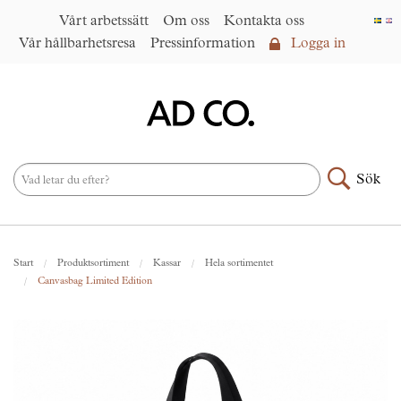
Vårt arbetssätt
Om oss
Kontakta oss
Vår hållbarhetsresa
Pressinformation
Logga in
Logga in
Vårt arbetssätt
►
Om oss
Sök
Produktsortiment
►
Nyheter
Start
Produktsortiment
Kassar
Hela sortimentet
Under samma paraply
►
Canvasbag Limited Edition
Kontakta oss
AD CO. trading
Vår hållbarhetsresa