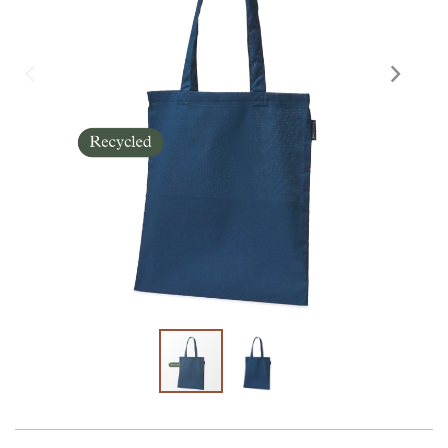
Skräddarsy kassar
►
Outlet
►
Pressinformation
Logga in