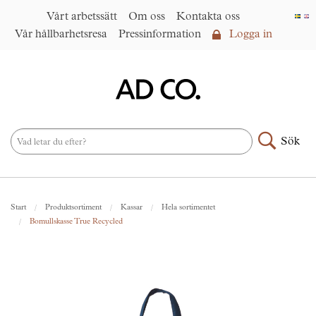
Vårt arbetssätt
Om oss
Kontakta oss
Vår hållbarhetsresa
Pressinformation
Logga in
Logga in
Vårt arbetssätt
►
Om oss
Sök
Produktsortiment
►
Nyheter
Start
Produktsortiment
Kassar
Hela sortimentet
Under samma paraply
►
Bomullskasse True Recycled
Kontakta oss
AD CO. trading
Vår hållbarhetsresa