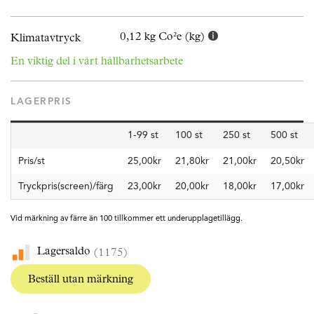
0,12 kg Co²e (kg)
Klimatavtryck
En viktig del i vårt hållbarhetsarbete
LAGERPRIS
1-99 st
100 st
250 st
500 st
Pris/st
25,00kr
21,80kr
21,00kr
20,50kr
Tryckpris(screen)/färg
23,00kr
20,00kr
18,00kr
17,00kr
Vid märkning av färre än 100 tillkommer ett underupplagetillägg.
Lagersaldo
(1175)
Beställ utan märkning