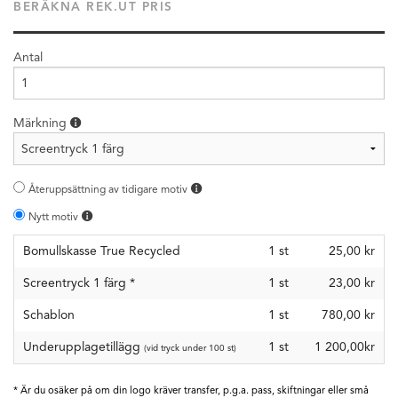
BERÄKNA REK.UT PRIS
Antal
Märkning
Återuppsättning av tidigare motiv
Nytt motiv
Bomullskasse True Recycled
1
st
25,00 kr
Screentryck 1 färg
*
1
st
23,00 kr
Schablon
1
st
780,00 kr
Underupplagetillägg
1 st
1 200,00kr
(vid tryck under 100 st)
* Är du osäker på om din logo kräver transfer, p.g.a. pass, skiftningar eller små