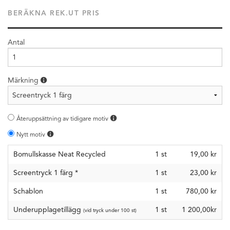
BERÄKNA REK.UT PRIS
Antal
Märkning
Återuppsättning av tidigare motiv
Nytt motiv
Bomullskasse Neat Recycled
1
st
19,00 kr
Screentryck 1 färg
*
1
st
23,00 kr
Schablon
1
st
780,00 kr
Underupplagetillägg
1 st
1 200,00kr
(vid tryck under 100 st)