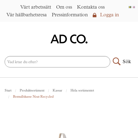
Vårt arbetssätt
Om oss
Kontakta oss
Vår hållbarhetsresa
Pressinformation
Logga in
Logga in
Vårt arbetssätt
►
Om oss
Sök
Produktsortiment
►
Nyheter
Start
Produktsortiment
Kassar
Hela sortimentet
Under samma paraply
►
Bomullskasse Neat Recycled
Kontakta oss
AD CO. trading
Vår hållbarhetsresa