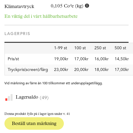
0,105 Co²e (kg)
Klimatavtryck
En viktig del i vårt hållbarhetsarbete
LAGERPRIS
1-99 st
100 st
250 st
500 st
Pris/st
19,00kr
17,00kr
16,00kr
14,50kr
Tryckpris(screen)/färg
23,00kr
20,00kr
18,00kr
17,00kr
Vid märkning av färre än 100 tillkommer ett underupplagetillägg.
Lagersaldo
(49)
Denna produkt fylls på i lager igen under v. 41
Beställ utan märkning