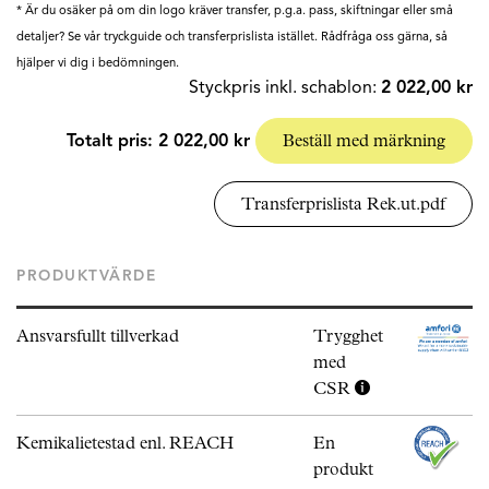
* Är du osäker på om din logo kräver transfer, p.g.a. pass, skiftningar eller små
detaljer? Se vår tryckguide och transferprislista istället. Rådfråga oss gärna, så
hjälper vi dig i bedömningen.
Styckpris inkl. schablon:
2 022,00 kr
Totalt pris:
2 022,00 kr
Beställ med märkning
Transferprislista Rek.ut.pdf
PRODUKTVÄRDE
Ansvarsfullt tillverkad
Trygghet
med
CSR
Kemikalietestad enl. REACH
En
produkt