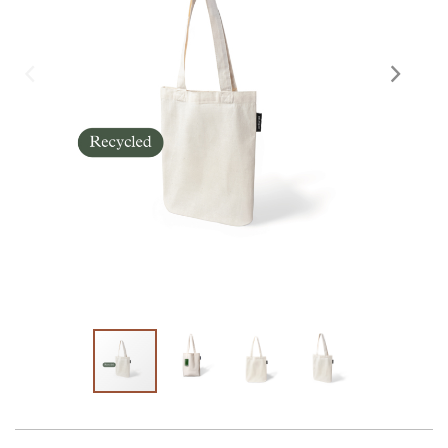
Skräddarsy kassar
►
Outlet
►
Pressinformation
Logga in