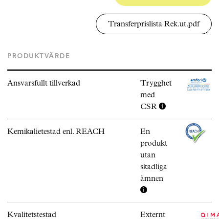
Transferprislista Rek.ut.pdf
PRODUKTVÄRDE
Ansvarsfullt tillverkad
Trygghet
med
CSR
Kemikalietestad enl. REACH
En
produkt
utan
skadliga
ämnen
Kvalitetstestad
Externt