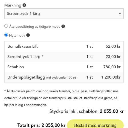
Märkning
Återuppsättning av tidigare motiv
Nytt motiv
Bomullskasse Lift
1
st
52,00 kr
Screentryck 1 färg
*
1
st
23,00 kr
Schablon
1
st
780,00 kr
Underupplagetillägg
1 st
1 200,00kr
(vid tryck under 100 st)
* Är du osäker på om din logo kräver transfer, p.g.a. pass, skiftningar eller små
detaljer? Se vår tryckguide och transferprislista istället. Rådfråga oss gärna, så
hjälper vi dig i bedömningen.
Styckpris inkl. schablon:
2 055,00 kr
Totalt pris:
2 055,00 kr
Beställ med märkning