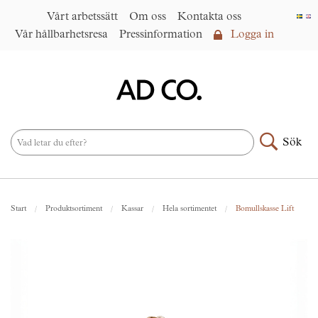
Vårt arbetssätt
Om oss
Kontakta oss
Vår hållbarhetsresa
Pressinformation
Logga in
Logga in
Vårt arbetssätt
►
Om oss
Sök
Produktsortiment
►
Nyheter
Start
Produktsortiment
Kassar
Hela sortimentet
Bomullskasse Lift
Under samma paraply
►
Kontakta oss
AD CO. trading
Vår hållbarhetsresa