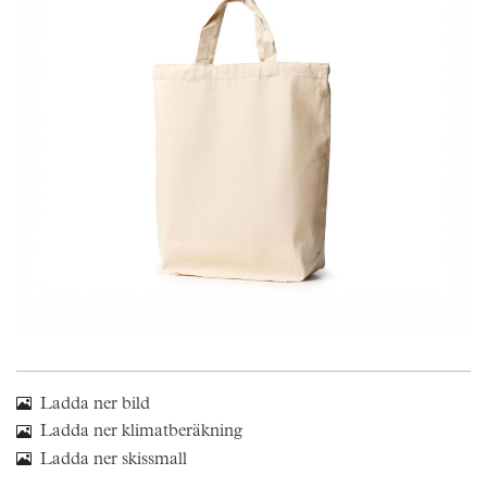
Skräddarsy kassar
►
Outlet
►
Pressinformation
Logga in
Ladda ner bild
Ladda ner klimatberäkning
Ladda ner skissmall