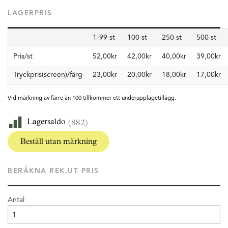
LAGERPRIS
1-99 st
100 st
250 st
500 st
Pris/st
52,00kr
42,00kr
40,00kr
39,00kr
Tryckpris(screen)/färg
23,00kr
20,00kr
18,00kr
17,00kr
Vid märkning av färre än 100 tillkommer ett underupplagetillägg.
Lagersaldo
(882)
Beställ utan märkning
BERÄKNA REK.UT PRIS
Antal